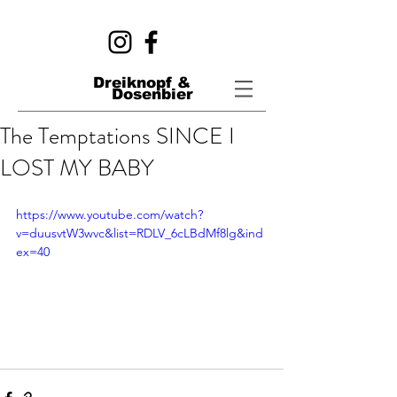
Dreiknopf &
Dosenbier
The Temptations SINCE I
LOST MY BABY
https://www.youtube.com/watch?
v=duusvtW3wvc&list=RDLV_6cLBdMf8lg&ind
ex=40