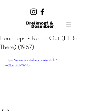
Dreiknopf &
Dosenbier
Four Tops - Reach Out (I'll Be
There) (1967)
https://www.youtube.com/watch?
v=2EaflX0MWRo