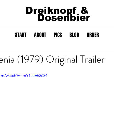
Dreiknopf &
Dosenbier
START
ABOUT
PICS
BLOG
ORDER
ia (1979) Original Trailer
com/watch?v=mY155Eh3684