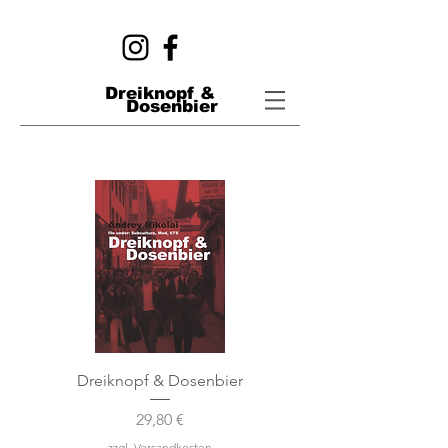
Dreiknopf &
Dosenbier
Dreiknopf & Dosenbier
Preis
29,80 €
zzgl. Versandkosten