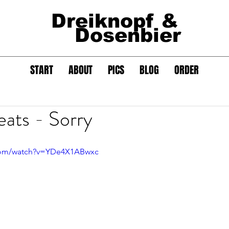
Dreiknopf &
Dosenbier
START
ABOUT
PICS
BLOG
ORDER
ats - Sorry
.com/watch?v=YDe4X1ABwxc