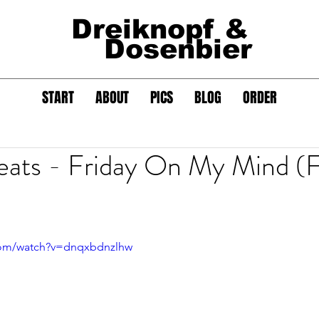
Dreiknopf &
Dosenbier
START
ABOUT
PICS
BLOG
ORDER
eats - Friday On My Mind (
com/watch?v=dnqxbdnzlhw