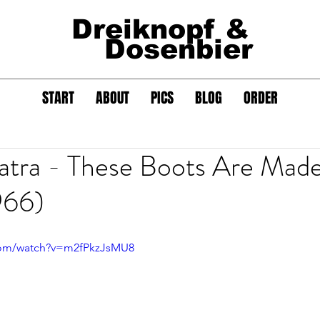
Dreiknopf &
Dosenbier
START
ABOUT
PICS
BLOG
ORDER
atra - These Boots Are Mad
966)
com/watch?v=m2fPkzJsMU8